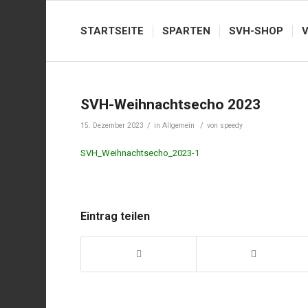
STARTSEITE
SPARTEN
SVH-SHOP
SVH-Weihnachtsecho 2023
/
/
15. Dezember 2023
in
Allgemein
von
speedy
SVH_Weihnachtsecho_2023-1
Eintrag teilen