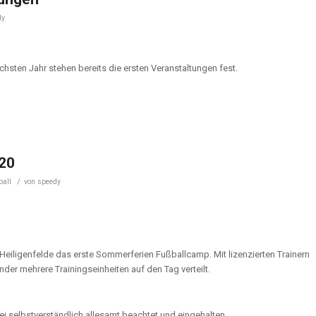
dy
chsten Jahr stehen bereits die ersten Veranstaltungen fest.
20
/
ball
von
speedy
Heiligenfelde das erste Sommerferien Fußballcamp. Mit lizenzierten Trainern
inder mehrere Trainingseinheiten auf den Tag verteilt.
i selbstverständlich allesamt beachtet und eingehalten.