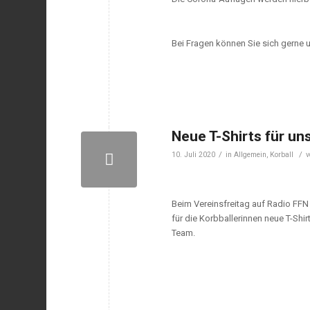
Bei Fragen können Sie sich gerne 
Neue T-Shirts für un
/
/
10. Juli 2020
in
Allgemein
,
Korball
Beim Vereinsfreitag auf Radio FFN
für die Korbballerinnen neue T-Shi
Team.