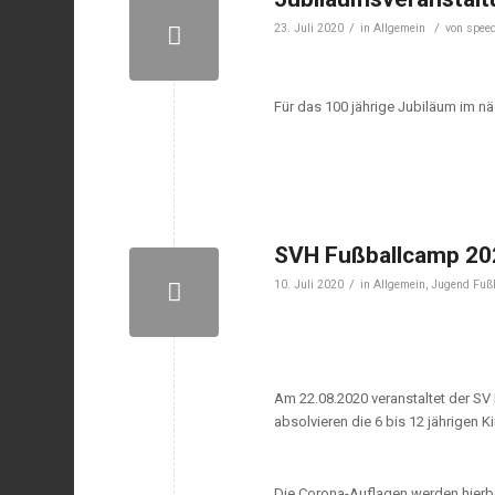
/
/
23. Juli 2020
in
Allgemein
von
spee
Für das 100 jährige Jubiläum im nä
SVH Fußballcamp 20
/
10. Juli 2020
in
Allgemein
,
Jugend Fuß
Am 22.08.2020 veranstaltet der SV 
absolvieren die 6 bis 12 jährigen K
Die Corona-Auflagen werden hierbe