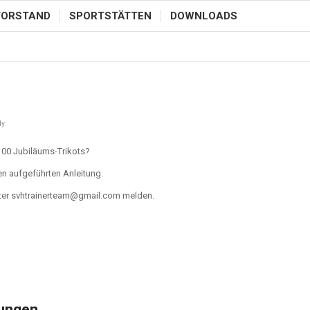
VORSTAND
SPORTSTÄTTEN
DOWNLOADS
dy
100 Jubiläums-Trikots?
en aufgeführten Anleitung.
nter svhtrainerteam@gmail.com melden.
tungen