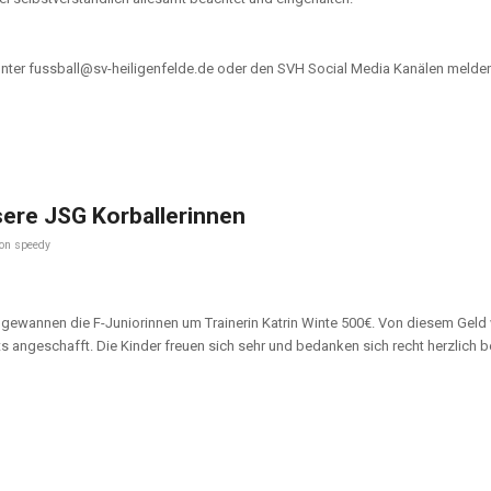
unter fussball@sv-heiligenfelde.de oder den SVH Social Media Kanälen melde
sere JSG Korballerinnen
von
speedy
 gewannen die F-Juniorinnen um Trainerin Katrin Winte 500€. Von diesem Gel
rts angeschafft. Die Kinder freuen sich sehr und bedanken sich recht herzlich 