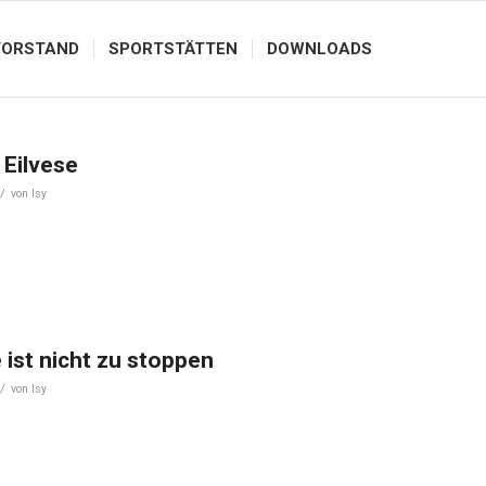
VORSTAND
SPORTSTÄTTEN
DOWNLOADS
 Eilvese
/
von
Isy
 ist nicht zu stoppen
/
von
Isy