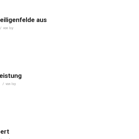
eiligenfelde aus
/
von
Isy
eistung
/
s
von
Isy
iert