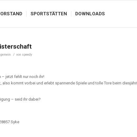
VORSTAND
SPORTSTÄTTEN
DOWNLOADS
isterschaft
/
lgemein
von
speedy
 jetzt fehlt nur noch ihr!
t, also kommt vorbei und erlebt spannende Spiele und tolle Tore beim diesjähr
digung – seid ihr dabei?
 28857 Syke