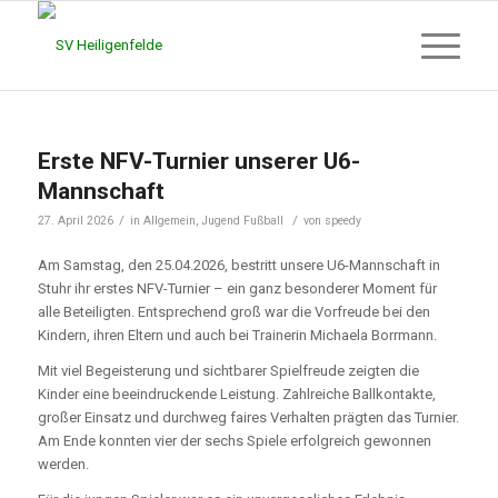
Erste NFV-Turnier unserer U6-
Mannschaft
/
/
27. April 2026
in
Allgemein
,
Jugend Fußball
von
speedy
Am Samstag, den 25.04.2026, bestritt unsere U6-Mannschaft in
Stuhr ihr erstes NFV-Turnier – ein ganz besonderer Moment für
alle Beteiligten. Entsprechend groß war die Vorfreude bei den
Kindern, ihren Eltern und auch bei Trainerin Michaela Borrmann.
Mit viel Begeisterung und sichtbarer Spielfreude zeigten die
Kinder eine beeindruckende Leistung. Zahlreiche Ballkontakte,
großer Einsatz und durchweg faires Verhalten prägten das Turnier.
Am Ende konnten vier der sechs Spiele erfolgreich gewonnen
werden.