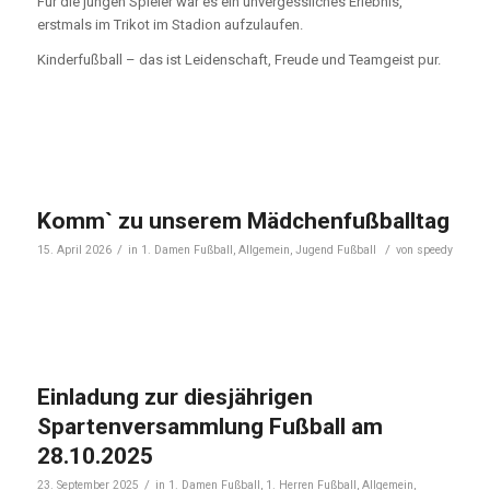
Für die jungen Spieler war es ein unvergessliches Erlebnis,
erstmals im Trikot im Stadion aufzulaufen.
Kinderfußball – das ist Leidenschaft, Freude und Teamgeist pur.
Komm` zu unserem Mädchenfußballtag
/
/
15. April 2026
in
1. Damen Fußball
,
Allgemein
,
Jugend Fußball
von
speedy
Einladung zur diesjährigen
Spartenversammlung Fußball am
28.10.2025
/
23. September 2025
in
1. Damen Fußball
,
1. Herren Fußball
,
Allgemein
,