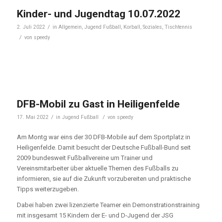
Kinder- und Jugendtag 10.07.2022
/
2. Juli 2022
in
Allgemein
,
Jugend Fußball
,
Korball
,
Soziales
,
Tischtennis
/
von
speedy
DFB-Mobil zu Gast in Heiligenfelde
/
/
17. Mai 2022
in
Jugend Fußball
von
speedy
Am Montg war eins der 30 DFB-Mobile auf dem Sportplatz in
Heiligenfelde. Damit besucht der Deutsche Fußball-Bund seit
2009 bundesweit Fußballvereine um Trainer und
Vereinsmitarbeiter über aktuelle Themen des Fußballs zu
informieren, sie auf die Zukunft vorzubereiten und praktische
Tipps weiterzugeben.
Dabei haben zwei lizenzierte Teamer ein Demonstrationstraining
mit insgesamt 15 Kindern der E- und D-Jugend der JSG