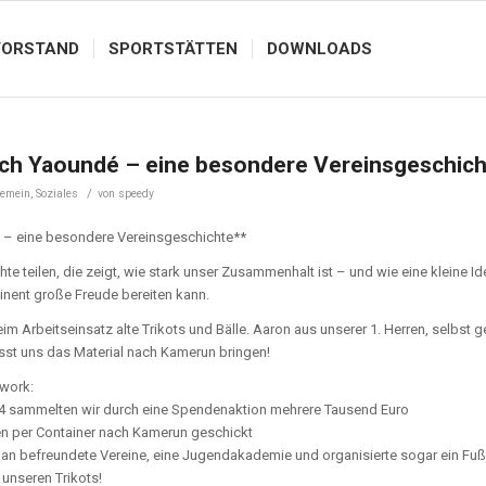
VORSTAND
SPORTSTÄTTEN
DOWNLOADS
ach Yaoundé – eine besondere Vereinsgeschic
/
gemein
,
Soziales
von
speedy
 – eine besondere Vereinsgeschichte**
te teilen, die zeigt, wie stark unser Zusammenhalt ist – und wie eine kleine Id
nent große Freude bereiten kann.
 Arbeitseinsatz alte Trikots und Bälle. Aaron aus unserer 1. Herren, selbst g
sst uns das Material nach Kamerun bringen!
work:
24 sammelten wir durch eine Spendenaktion mehrere Tausend Euro
en per Container nach Kamerun geschickt
ots an befreundete Vereine, eine Jugendakademie und organisierte sogar ein Fußb
 unseren Trikots!