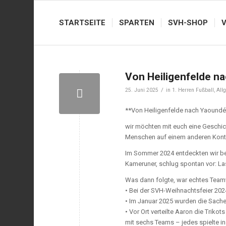
STARTSEITE
SPARTEN
SVH-SHOP
Von Heiligenfelde n
/
25. Juni 2025
in
1. Herren Fußball
,
All
**Von Heiligenfelde nach Yaoundé
wir möchten mit euch eine Geschich
Menschen auf einem anderen Konti
Im Sommer 2024 entdeckten wir beim
Kameruner, schlug spontan vor: La
Was dann folgte, war echtes Team
• Bei der SVH-Weihnachtsfeier 20
• Im Januar 2025 wurden die Sach
• Vor Ort verteilte Aaron die Trik
mit sechs Teams – jedes spielte in