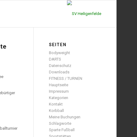
SEITEN
hte
Bodyweight
DARTS
Datenschutz
Downloads
ee
FITNESS / TURNEN
Hauptseite
Impressum
ebürtiger
Kategorien
Kontakt
Korbball
Meine Buchungen
Schlagworte
allturnier
Sparte Fußball
Sportstätten