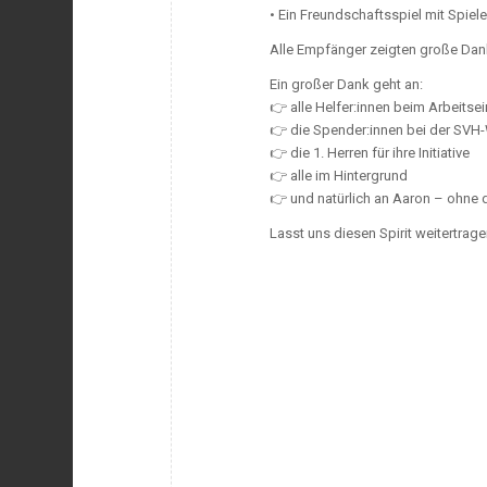
• Ein Freundschaftsspiel mit Spiel
Alle Empfänger zeigten große Dank
Ein großer Dank geht an:
👉 alle Helfer:innen beim Arbeitse
👉 die Spender:innen bei der SVH
👉 die 1. Herren für ihre Initiative
👉 alle im Hintergrund
👉 und natürlich an Aaron – ohne d
Lasst uns diesen Spirit weitertragen