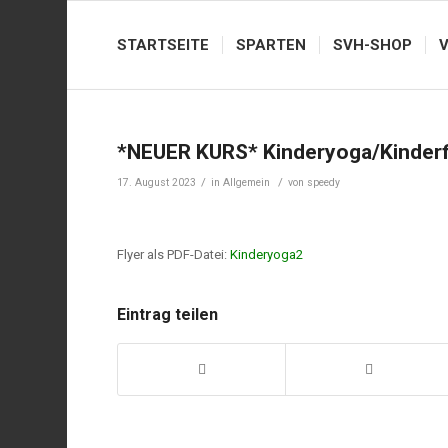
STARTSEITE
SPARTEN
SVH-SHOP
*NEUER KURS* Kinderyoga/Kinderf
/
/
17. August 2023
in
Allgemein
von
speedy
Flyer als PDF-Datei:
Kinderyoga2
Eintrag teilen