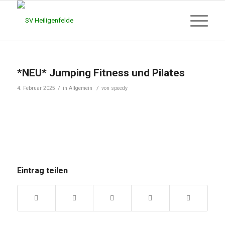
*NEU* Jumping Fitness und Pilates
/
/
4. Februar 2025
in
Allgemein
von
speedy
Eintrag teilen