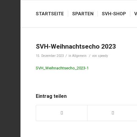
STARTSEITE
SPARTEN
SVH-SHOP
SVH-Weihnachtsecho 2023
/
/
15. Dezember 2023
in
Allgemein
von
speedy
SVH_Weihnachtsecho_2023-1
Eintrag teilen