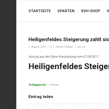
STARTSEITE
SPARTEN
SVH-SHOP
Heiligenfeldes Steigerung zahlt si
/
/
7. August 2017
in
1. Herren Fußball
von
Isy
Auszug aus der Syker Kreiszeitung vom 07.08.2017
Heiligenfeldes Steige
Schlagworte:
1. Herren
Eintrag teilen